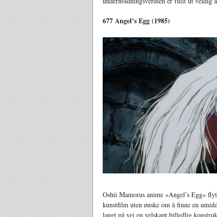
underholdningsverdien er fullt ut veldig a
677 Angel’s Egg (1985)
Oshii Mamorus anime «Angel’s Egg» flyte
kunstfilm uten ønske om å finne en umidde
langt på vei en velskapt billedlig konstruk