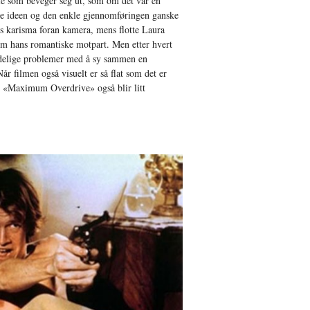
lle som beveger seg ut, som om det var en
de ideen og den enkle gjennomføringen ganske
s karisma foran kamera, mens flotte Laura
som hans romantiske motpart. Men etter hvert
tydelige problemer med å sy sammen en
Når filmen også visuelt er så flat som det er
at «Maximum Overdrive» også blir litt