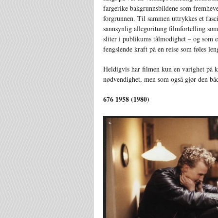
fargerike bakgrunnsbildene som fremheves
forgrunnen. Til sammen uttrykkes et fasc
sannsynlig allegoritung filmfortelling so
sliter i publikums tålmodighet – og som 
fengslende kraft på en reise som føles len
Heldigvis har filmen kun en varighet på 
nødvendighet, men som også gjør den båd
676 1958 (1980)