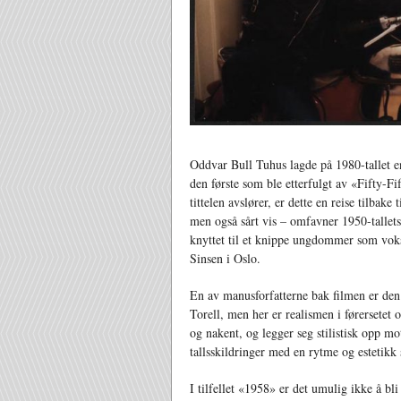
Oddvar Bull Tuhus lagde på 1980-tallet e
den første som ble etterfulgt av «Fifty-
tittelen avslører, er dette en reise tilbak
men også sårt vis – omfavner 1950-tallets 
knyttet til et knippe ungdommer som vok
Sinsen i Oslo.
En av manusforfatterne bak filmen er den
Torell, men her er realismen i førersetet 
og nakent, og legger seg stilistisk opp mo
tallsskildringer med en rytme og estetik
I tilfellet «1958» er det umulig ikke å bli