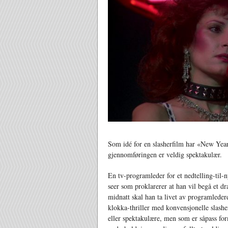
Som idé for en slasherfilm har «New Year’s
gjennomføringen er veldig spektakulær.
En tv-programleder for et nedtelling-til-
seer som proklarerer at han vil begå et dr
midnatt skal han ta livet av programlede
klokka-thriller med konvensjonelle slashe
eller spektakulære, men som er såpass for