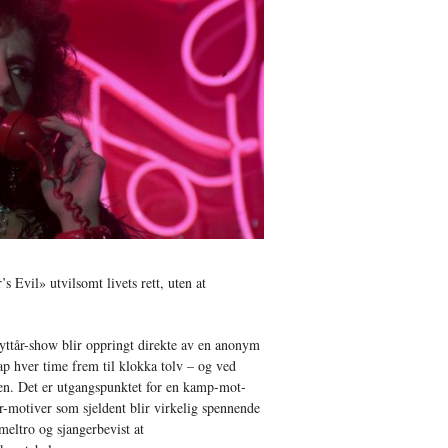
 Evil» utvilsomt livets rett, uten at
nyttår-show blir oppringt direkte av en anonym
ap hver time frem til klokka tolv – og ved
ren. Det er utgangspunktet for en kamp-mot-
r-motiver som sjeldent blir virkelig spennende
meltro og sjangerbevist at