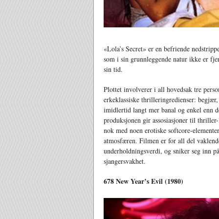
«Lola’s Secret» er en befriende nedstrippe
som i sin grunnleggende natur ikke er fje
sin tid.
Plottet involverer i all hovedsak tre per
erkeklassiske thrilleringredienser: begjær
imidlertid langt mer banal og enkel enn de
produksjonen gir assosiasjoner til thriller
nok med noen erotiske softcore-elementer 
atmosfæren. Filmen er for all del vaklend
underholdningsverdi, og sniker seg inn på
sjangersvakhet.
678 New Year’s Evil (1980)