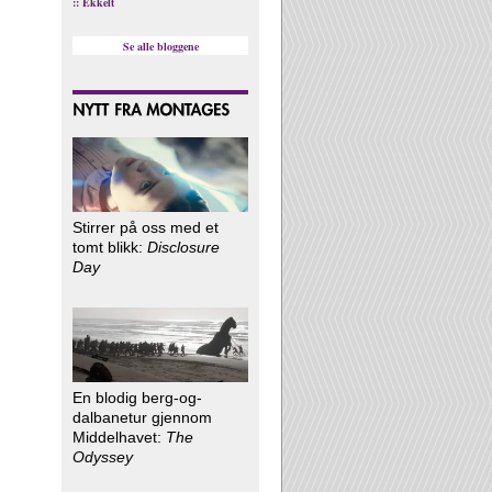
:: Ekkelt
Se alle bloggene
Stirrer på oss med et
tomt blikk:
Disclosure
Day
En blodig berg-og-
dalbanetur gjennom
Middelhavet:
The
Odyssey