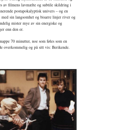
 av filmens lavmælte og subtile skildring i
inerende postapokalyptisk univers – og en
m med sin langsomhet og bisarre linjer river og
endelig mister mye av sin energiske og
ger enn den er.
knappe 70 minutter, noe som føles som en
e overkommelig og på sitt vis: Berikende.