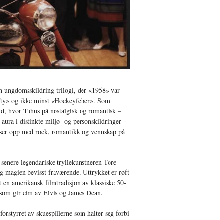
n ungdomsskildring-trilogi, der «1958» var
Fifty» og ikke minst «Hockeyfeber». Som
e tid, hvor Tuhus på nostalgisk og romantisk –
aura i distinkte miljø- og personskildringer
ser opp med rock, romantikk og vennskap på
 senere legendariske tryllekunstneren Tore
og magien bevisst fraværende. Uttrykket er røft
t en amerikansk filmtradisjon av klassiske 50-
k som gir eim av Elvis og James Dean.
 forstyrret av skuespillerne som halter seg forbi