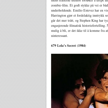
mens trailerne utenfor forsøker å drepe a
zombie-film. Et godt stykke på vei er bå
underholdende. Emilio Estevez har en vis
Harrington gjør et fordelaktig inntrykk 
går det mer trått, og Stephen King har 
engasjerende filmatisk historiefortelling. 
mulig å bli, er det ikke til å komme fra 
uinteressant.
679 Lola’s Secret (1984)