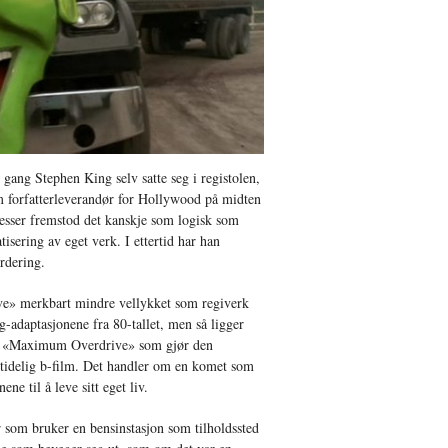
gang Stephen King selv satte seg i registolen,
m forfatterleverandør for Hollywood på midten
ksesser fremstod det kanskje som logisk som
atisering av eget verk. I ettertid har han
urdering.
e» merkbart mindre vellykket som regiverk
adaptasjonene fra 80-tallet, men så ligger
 for «Maximum Overdrive» som gjør den
øytidelig b-film. Det handler om en komet som
ne til å leve sitt eget liv.
som bruker en bensinstasjon som tilholdssted