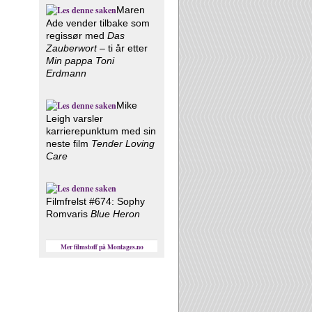
Maren
Ade vender tilbake som
regissør med
Das
Zauberwort
– ti år etter
Min pappa Toni
Erdmann
Mike
Leigh varsler
karrierepunktum med sin
neste film
Tender Loving
Care
Filmfrelst #674: Sophy
Romvaris
Blue Heron
Mer filmstoff på Montages.no