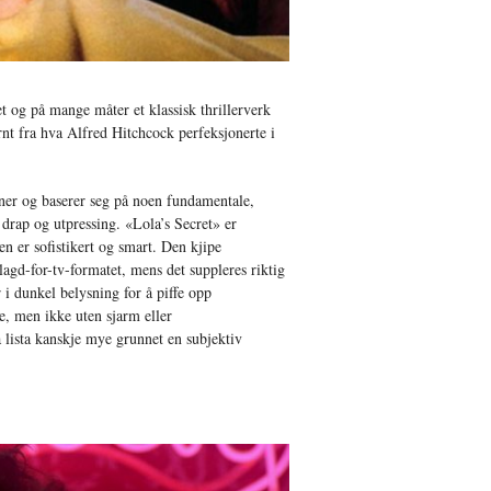
t og på mange måter et klassisk thrillerverk
rnt fra hva Alfred Hitchcock perfeksjonerte i
soner og baserer seg på noen fundamentale,
, drap og utpressing. «Lola’s Secret» er
n er sofistikert og smart. Den kjipe
-lagd-for-tv-formatet, mens det suppleres riktig
i dunkel belysning for å piffe opp
e, men ikke uten sjarm eller
 lista kanskje mye grunnet en subjektiv