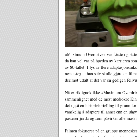
«Maximum Overdrive» var første og siste 
da han vel var på høyden av karrieren so
av 80-tallet. I lys av flere adaptasjonssu
neste steg at han selv skulle gjøre en film
derimot uttalt at det var en gedigen feilv
Nå er riktignok ikke «Maximum Overdriv
sammenlignet med de mest mediokre King-
det også en historiefortelling til grunn
vanskelig å adaptere til annet enn en uh
passerer jorda og som påvirker alle maskine
Filmen fokuserer på en gruppe mennesker 