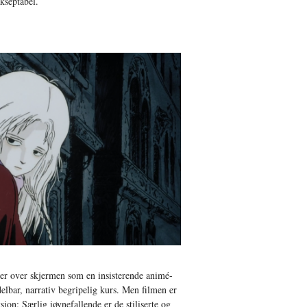
kseptabel.
r over skjermen som en insisterende animé-
lbar, narrativ begripelig kurs. Men filmen er
sjon: Særlig iøynefallende er de stiliserte og