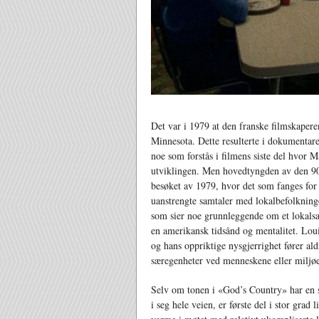
Det var i 1979 at den franske filmskapere
Minnesota. Dette resulterte i dokumenta
noe som forstås i filmens siste del hvor Ma
utviklingen. Men hovedtyngden av den 90
besøket av 1979, hvor det som fanges for
uanstrengte samtaler med lokalbefolkninge
som sier noe grunnleggende om et lokalsa
en amerikansk tidsånd og mentalitet. Lou
og hans oppriktige nysgjerrighet fører ald
særegenheter ved menneskene eller miljøe
Selv om tonen i «God’s Country» har en s
i seg hele veien, er første del i stor grad 