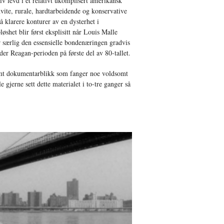
iv levd i et relativt ukomplisert amerikansk
vite, rurale, hardtarbeidende og konservative
 klarere konturer av en dysterhet i
shet blir først eksplisitt når Louis Malle
or særlig den essensielle bondenæringen gradvis
er Reagan-perioden på første del av 80-tallet.
timt dokumentarblikk som fanger noe voldsomt
e gjerne sett dette materialet i to-tre ganger så