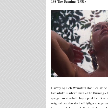
198 The Burning (1981)
Harvey og Bob Weinstein stod i en av de
fantastiske slasherfilmen «The Burning» f
sjangerens absolutte høydepunkter! Ikke fø
original der den stort sett følger sjange