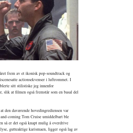
året frem av et ikonisk pop-soundtrack og
scenesatte actionsekvenser i luftrommet. I
erte sitt stilistiske jeg innenfor
 slik at filmen også fremstår som en basal del
ra at den daværende hovedingrediensen var
p-and-coming Tom Cruise umiddelbart ble
n så er det også knapt mulig å overdrive
yse, gutteaktige karismaen, ligger også lag av