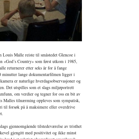
n Louis Malle reiste til småstedet Glencoe i
ren «God’s Country» som først utkom i 1985,
lle returnerer etter seks år for å fange
 minutter lange dokumentarfilmen ligger i
 kamera er naturlige hverdagsobservasjoner og
n. Det utspilles som et slags miljøportrett
mfunn, om verdier og tegner for oss en bit av
is Malles tilnærming oppleves som sympatisk,
ri til forsøk på å maksimere eller overdrive
t.
lags gjennomgående tilstedeværelse av tristhet
likevel gjengitt med positivitet og ikke minst