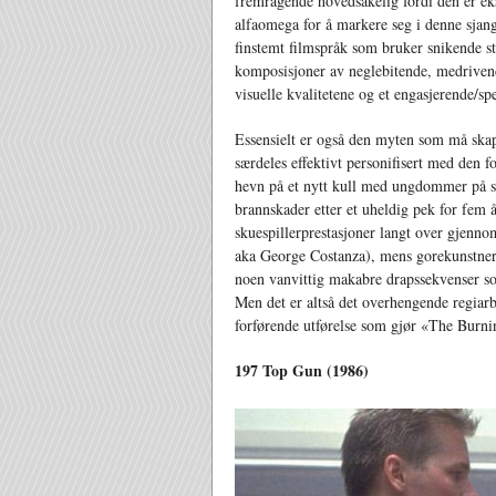
fremragende hovedsakelig fordi den er ek
alfaomega for å markere seg i denne sjanger
finstemt filmspråk som bruker snikende 
komposisjoner av neglebitende, medriven
visuelle kvalitetene og et engasjerende/sp
Essensielt er også den myten som må skape
særdeles effektivt personifisert med den 
hevn på et nytt kull med ungdommer på so
brannskader etter et uheldig pek for fem
skuespillerprestasjoner langt over gjenno
aka George Costanza), mens gorekunstnere
noen vanvittig makabre drapssekvenser so
Men det er altså det overhengende regiarb
forførende utførelse som gjør «The Burnin
197 Top Gun (1986)