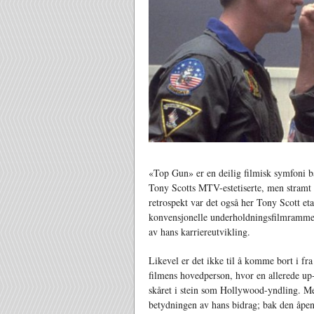
«Top Gun» er en deilig filmisk symfoni b
Tony Scotts MTV-estetiserte, men stramt i
retrospekt var det også her Tony Scott etabl
konvensjonelle underholdningsfilmrammer,
av hans karriereutvikling.
Likevel er det ikke til å komme bort i f
filmens hovedperson, hvor en allerede u
skåret i stein som Hollywood-yndling. Me
betydningen av hans bidrag; bak den åpenl