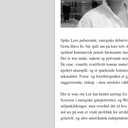
Spike Lees pulserende, energiske debutver
Gotta Have It» ble spilt inn på bare tolv d
sjeldent kunstnerisk potent førstemøte med
Det er noe unikt, nakent og prøvende ured
De rene, visuelle svart/hvitt-tonene møter 
upolert skuespill, og et sparkende feminis
seksualitet. Form- og fortellerspråket er
suggererende, råskap – men særdeles vakk
Det er som om Lee har hentet næring fra
Scorsese i energiske gateportretter, og Wo
miljøskildringer, men overført det til hva
må ses på som et vitalt øyeblikk for utvi
generelt, og afro-amerikansk independentf