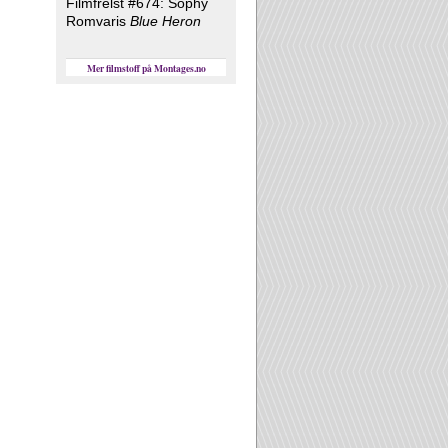
Filmfrelst #674: Sophy
Romvaris
Blue Heron
Mer filmstoff på Montages.no