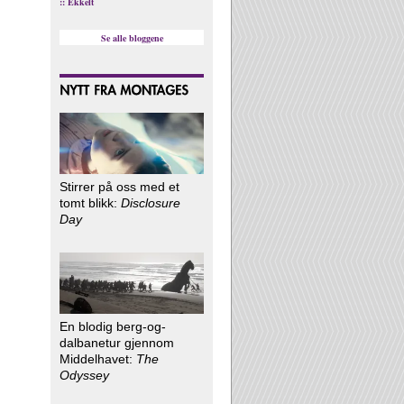
:: Ekkelt
Se alle bloggene
Stirrer på oss med et
tomt blikk:
Disclosure
Day
En blodig berg-og-
dalbanetur gjennom
Middelhavet:
The
Odyssey