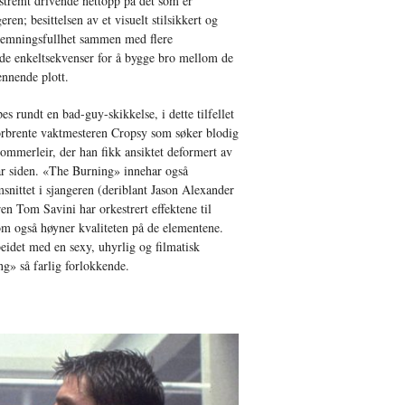
stremt drivende nettopp på det som er
en; besittelsen av et visuelt stilsikkert og
stemningsfullhet sammen med flere
de enkeltsekvenser for å bygge bro mellom de
ennende plott.
s rundt en bad-guy-skikkelse, i dette tilfellet
forbrente vaktmesteren Cropsy som søker blodig
mmerleir, der han fikk ansiktet deformert av
 år siden. «The Burning» innehar også
msnittet i sjangeren (deriblant Jason Alexander
n Tom Savini har orkestrert effektene til
m også høyner kvaliteten på de elementene.
eidet med en sexy, uhyrlig og filmatisk
g» så farlig forlokkende.