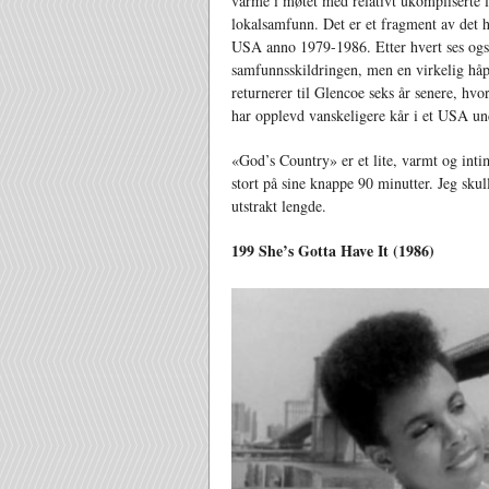
varme i møtet med relativt ukompliserte l
lokalsamfunn. Det er et fragment av det h
USA anno 1979-1986. Etter hvert ses også
samfunnsskildringen, men en virkelig håplø
returnerer til Glencoe seks år senere, hv
har opplevd vanskeligere kår i et USA und
«God’s Country» er et lite, varmt og in
stort på sine knappe 90 minutter. Jeg skull
utstrakt lengde.
199 She’s Gotta Have It (1986)