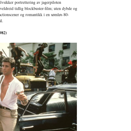
lvsikker portrettering av jagerpiloten
ldreid tidlig blockbuster-film; uten dybde og
actionscener og romantikk i en sømløs 80-
l.
982)