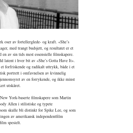
k oser av fortellerglede- og kraft. «She’s
ager, med trangt budsjett, og resultatet er et
 en av sin tids mest essensielle filmskapere.
d latent i hver bit av «She’s Gotta Have It».
et forfriskende og radikalt uttrykk, både i et
tisk portrett i omfavnelsen av kvinnelig
 gjennomsyret av en forrykende, og ikke minst
ert utskåret.
 New York-baserte filmskapere som Martin
ody Allen i stilistiske og typete
 som skulle bli distinkt for Spike Lee, og som
klingen av amerikansk independentfilm
ilm spesielt.